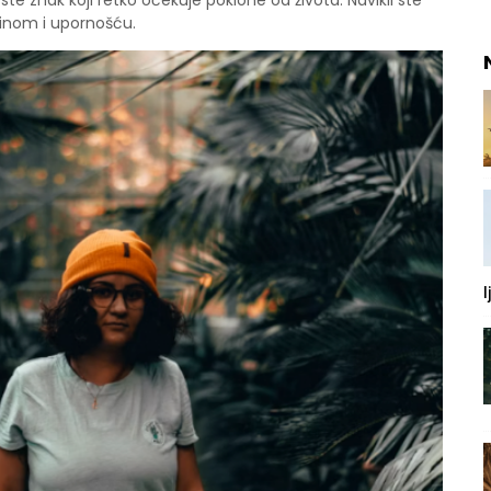
Vi ste znak koji retko očekuje poklone od života. Navikli ste
linom i upornošću.
l