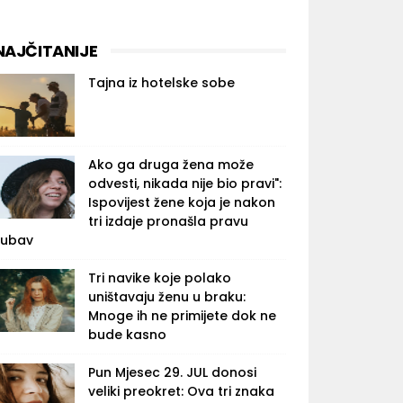
NAJČITANIJE
Tajna iz hotelske sobe
Ako ga druga žena može
odvesti, nikada nije bio pravi":
Ispovijest žene koja je nakon
tri izdaje pronašla pravu
jubav
Tri navike koje polako
uništavaju ženu u braku:
Mnoge ih ne primijete dok ne
bude kasno
Pun Mjesec 29. JUL donosi
veliki preokret: Ova tri znaka