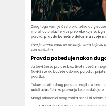
Zbog toga vam je često bilo teško da gledate 
morali da prolazite kroz prepreke koje su izg
poruku:
pravda konačno dolazi na svoje m
Ovo je vreme kada se otvaraju vrata koja su du
bila uzaludna.
Pravda pobeđuje nakon dugo
Jarčevi često prolaze kroz život noseći mnog
Navikli ste da budete oslonac porodici, prij
podrška.
Tokom prethodnog perioda mogli ste imati ose
ostali uskraćeni za priznanje koje zaslužujete
Mnogi pripadnici ovog znaka mogli bi tokom 