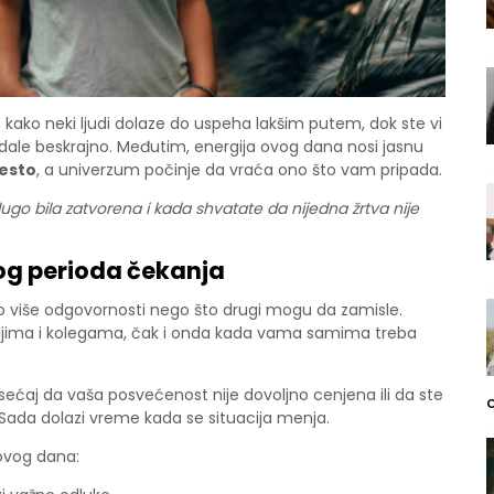
kako neki ljudi dolaze do uspeha lakšim putem, dok ste vi
ledale beskrajno. Međutim, energija ovog dana nosi jasnu
esto
, a univerzum počinje da vraća ono što vam pripada.
go bila zatvorena i kada shvatate da nijedna žrtva nije
g perioda čekanja
o više odgovornosti nego što drugi mogu da zamisle.
ateljima i kolegama, čak i onda kada vama samima treba
ćaj da vaša posvećenost nije dovoljno cenjena ili da ste
. Sada dolazi vreme kada se situacija menja.
ovog dana: