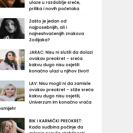
ulaze u razdoblje sreće,
prilika i novih početaka
Zašto je jedan od
najposebnijih, ali i
najneshvaćenijih znakova
Zodijaka?
JARAC: Nisu ni slutili da dolazi
ovakav preokret – sreća
kakvu dugo nisu osjetili
konačno ulazi u njihov život!
LAV: Nisu mogli ni da zamisle
ovakav preokret – stiže sreća
kakvu dugo nisu osjetili,
Univerzum im konačno vraća
osmijeh!
BIK I KARMIČKI PREOKRET:
Kada sudbina počinje da