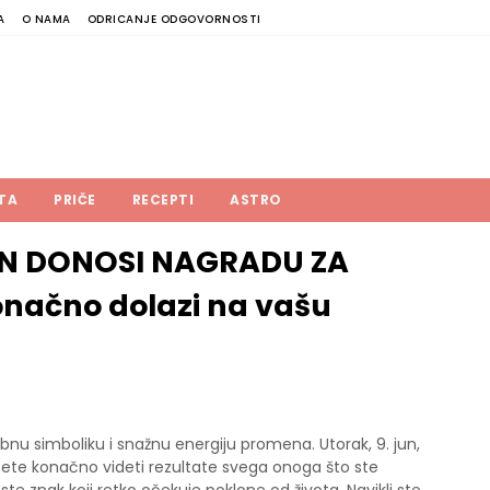
A
O NAMA
ODRICANJE ODGOVORNOSTI
TA
PRIČE
RECEPTI
ASTRO
UN DONOSI NAGRADU ZA
onačno dolazi na vašu
bnu simboliku i snažnu energiju promena. Utorak, 9. jun,
ete konačno videti rezultate svega onoga što ste