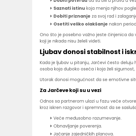
Dobiti potvrdu
da su bili u pravu u ve
Saznati istinu
koja menja njihov pogle
Dobiti priznanje
za svoj rad i zalaganj
Osetiti veliko olakšanje
nakon period
Ono što je posebno važno jeste činjenica da 
koji je nikada nisu želeli videti.
Ljubav donosi stabilnost i is
Kada je ljubav u pitanju, Jarčevi često deluju h
osoba koja duboko oseća i koja želi sigurnost,
Utorak donosi mogućnost da se emotivne situa
Za Jarčeve koji su u vezi
Odnos sa partnerom ulazi u fazu veće otvoreno
kroz iskren razgovor i spremnost da se sasluš
Veće međusobno razumevanje.
Obnavljanje poverenja.
Jačanje zajedničkih planova.