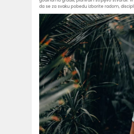
godinama gradili, planirali i strpljivo stvarali. 
da se za svaku pobedu izborite radom, discip