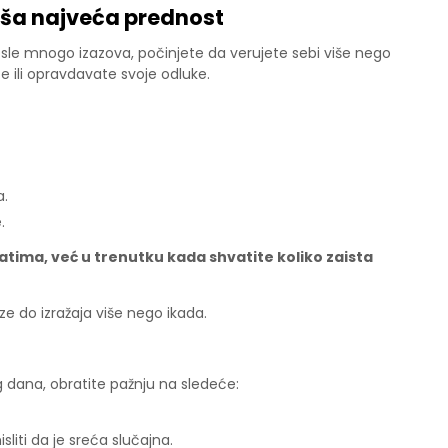
aša najveća prednost
sle mnogo izazova, počinjete da verujete sebi više nego
e ili opravdavate svoje odluke.
a.
.
atima, već u trenutku kada shvatite koliko zaista
ze do izražaja više nego ikada.
g dana, obratite pažnju na sledeće:
liti da je sreća slučajna.