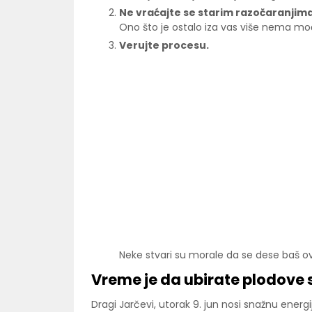
Ne vraćajte se starim razočaranjima
Ono što je ostalo iza vas više nema 
Verujte procesu.
Neke stvari su morale da se dese baš o
Vreme je da ubirate plodove
Dragi Jarčevi, utorak 9. jun nosi snažnu energ