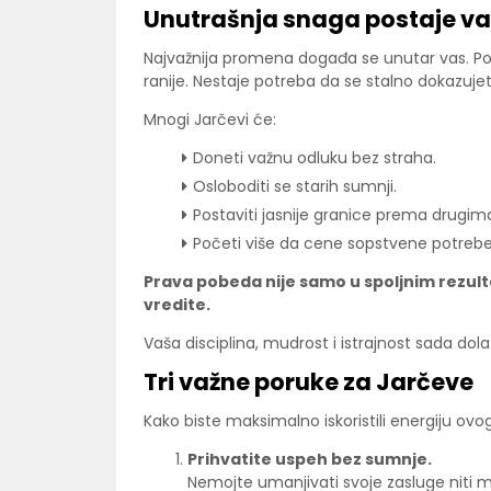
Unutrašnja snaga postaje v
Najvažnija promena događa se unutar vas. Po
ranije. Nestaje potreba da se stalno dokazujet
Mnogi Jarčevi će:
Doneti važnu odluku bez straha.
Osloboditi se starih sumnji.
Postaviti jasnije granice prema drugim
Početi više da cene sopstvene potrebe
Prava pobeda nije samo u spoljnim rezult
vredite.
Vaša disciplina, mudrost i istrajnost sada dola
Tri važne poruke za Jarčeve
Kako biste maksimalno iskoristili energiju ovo
Prihvatite uspeh bez sumnje.
Nemojte umanjivati svoje zasluge niti mis