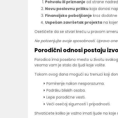
Pohvalu ili priznanje
od strane nadređ
Novu poslovnu priliku
koja donosi nap
Finansijsko poboljšanje
kroz dodatne 
Uspešan završetak projekta
na kojem
Osetićete da se stvari kreću u pravom smeru i
Ne potcenjujte svoje sposobnosti. Upravo one 
Porodični odnosi postaju izv
Porodica ima posebno mesto u životu svakog 
veoma vam je stalo do ljudi koje volite.
Tokom ovog dana mogući su trenuci koji don
Pomirenje nakon nesporazuma.
Podršku bliskih osoba.
Lepe porodične vesti.
Veći osećaj sigurnosti i pripadnosti.
Shvatićete koliko je važno imati ljude na koj