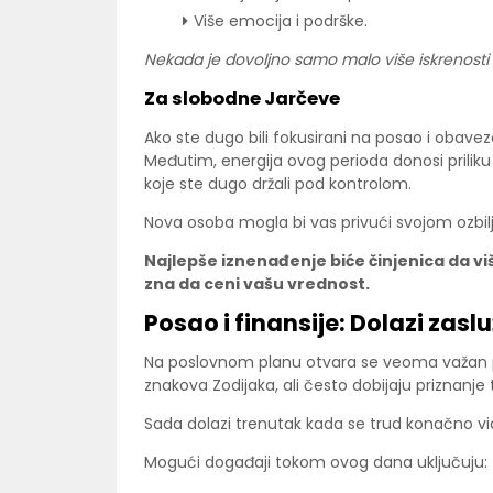
Više emocija i podrške.
Nekada je dovoljno samo malo više iskrenosti
Za slobodne Jarčeve
Ako ste dugo bili fokusirani na posao i obaveze
Međutim, energija ovog perioda donosi priliku
koje ste dugo držali pod kontrolom.
Nova osoba mogla bi vas privući svojom ozbilj
Najlepše iznenađenje biće činjenica da v
zna da ceni vašu vrednost.
Posao i finansije: Dolazi zas
Na poslovnom planu otvara se veoma važan per
znakova Zodijaka, ali često dobijaju priznan
Sada dolazi trenutak kada se trud konačno vid
Mogući događaji tokom ovog dana uključuju: