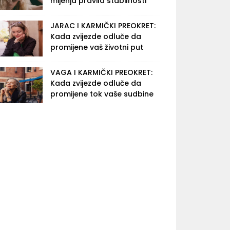
mijenja pravila stabilnosti
JARAC I KARMIČKI PREOKRET:
Kada zvijezde odluče da
promijene vaš životni put
VAGA I KARMIČKI PREOKRET:
Kada zvijezde odluče da
promijene tok vaše sudbine