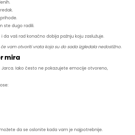
enih.
redak.
prihode.
 ste dugo radili.
 da vaš rad konačno dobija pažnju koju zaslužuje.
će vam otvoriti vrata koja su do sada izgledala nedostižno.
or mira
Jarca. Iako često ne pokazujete emocije otvoreno,
ose:
e možete da se oslonite kada vam je najpotrebnije.