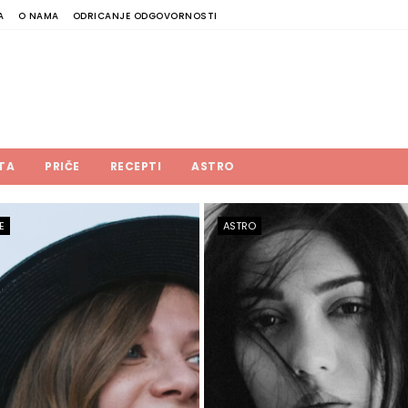
A
O NAMA
ODRICANJE ODGOVORNOSTI
TA
PRIČE
RECEPTI
ASTRO
E
ASTRO