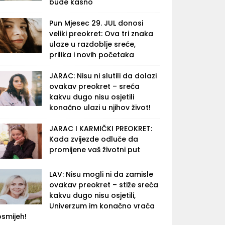
bude kasno
Pun Mjesec 29. JUL donosi
veliki preokret: Ova tri znaka
ulaze u razdoblje sreće,
prilika i novih početaka
JARAC: Nisu ni slutili da dolazi
ovakav preokret – sreća
kakvu dugo nisu osjetili
konačno ulazi u njihov život!
JARAC I KARMIČKI PREOKRET:
Kada zvijezde odluče da
promijene vaš životni put
LAV: Nisu mogli ni da zamisle
ovakav preokret – stiže sreća
kakvu dugo nisu osjetili,
Univerzum im konačno vraća
osmijeh!