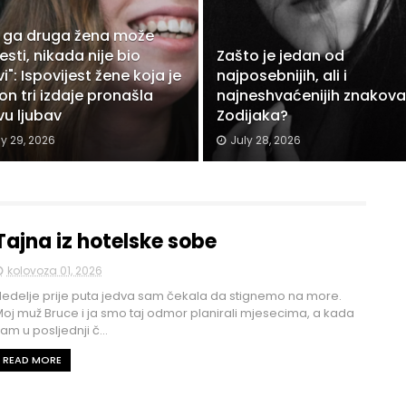
 ga druga žena može
sti, nikada nije bio
Zašto je jedan od
i": Ispovijest žene koja je
najposebnijih, ali i
on tri izdaje pronašla
najneshvaćenijih znakova
vu ljubav
Zodijaka?
ly 29, 2026
July 28, 2026
Tajna iz hotelske sobe
kolovoza 01, 2026
edelje prije puta jedva sam čekala da stignemo na more.
oj muž Bruce i ja smo taj odmor planirali mjesecima, a kada
am u posljednji č...
READ MORE