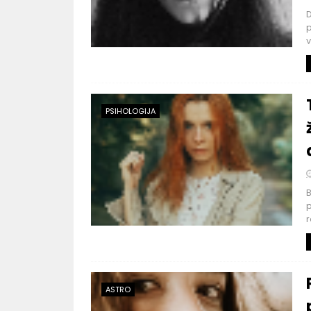
D
p
v
PSIHOLOGIJA
B
p
r
ASTRO