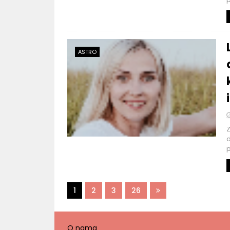
ASTRO
Z
d
p
1
2
3
26
O nama