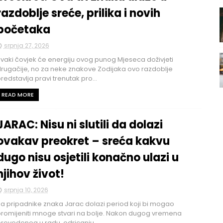
razdoblje sreće, prilika i novih
početaka
srpnja 27, 2026
vaki čovjek će energiju ovog punog Mjeseca doživjeti
rugačije, no za neke znakove Zodijaka ovo razdoblje
redstavlja pravi trenutak pro...
READ MORE
JARAC: Nisu ni slutili da dolazi
ovakav preokret – sreća kakvu
dugo nisu osjetili konačno ulazi u
njihov život!
srpnja 10, 2026
a pripadnike znaka Jarac dolazi period koji bi mogao
romijeniti mnoge stvari na bolje. Nakon dugog vremena
rovedenog u radu, odricanju...