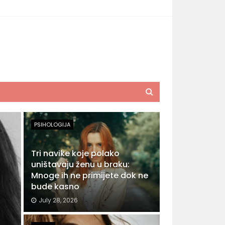
PSIHOLOGIJA
Tri navike koje polako
uništavaju ženu u braku:
Mnoge ih ne primijete dok ne
bude kasno
July 28, 2026