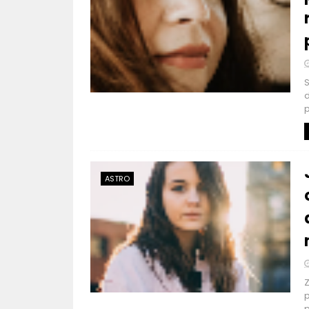
S
d
p
ASTRO
Z
p
p