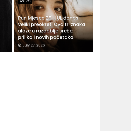
ASTRO
Pun Mjesec 29. JUL donosi
veliki preokret: Ova tri znaka
ulaze u razdoblje sreće,
prilika i novih početaka
July 27, 2026