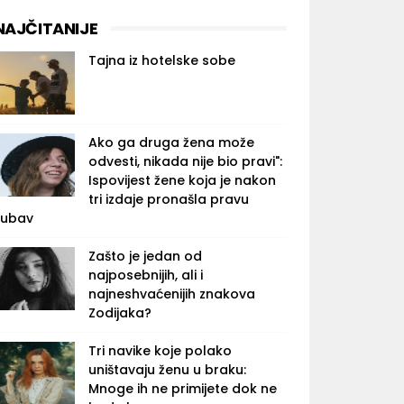
NAJČITANIJE
Tajna iz hotelske sobe
Ako ga druga žena može
odvesti, nikada nije bio pravi":
Ispovijest žene koja je nakon
tri izdaje pronašla pravu
jubav
Zašto je jedan od
najposebnijih, ali i
najneshvaćenijih znakova
Zodijaka?
Tri navike koje polako
uništavaju ženu u braku:
Mnoge ih ne primijete dok ne