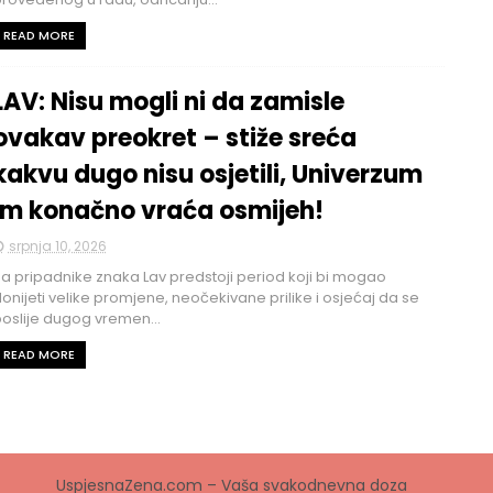
READ MORE
LAV: Nisu mogli ni da zamisle
ovakav preokret – stiže sreća
kakvu dugo nisu osjetili, Univerzum
im konačno vraća osmijeh!
srpnja 10, 2026
a pripadnike znaka Lav predstoji period koji bi mogao
onijeti velike promjene, neočekivane prilike i osjećaj da se
oslije dugog vremen...
READ MORE
UspjesnaZena.com – Vaša svakodnevna doza