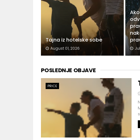
Ako
odve
prav
nak
Tajna iz hotelske sobe
pra
August 01, 2026
Ju
POSLEDNJE OBJAVE
PRICE
N
M
s