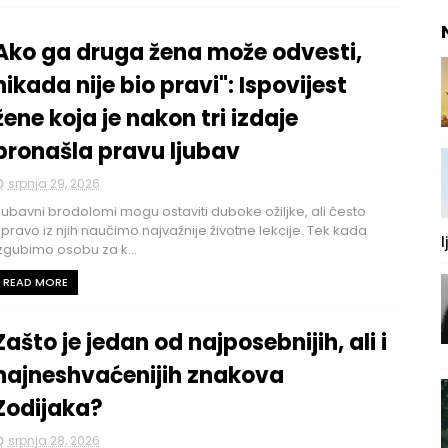
Ako ga druga žena može odvesti,
nikada nije bio pravi": Ispovijest
žene koja je nakon tri izdaje
pronašla pravu ljubav
srpnja 29, 2026
jubavni brodolomi mogu ostaviti duboke ožiljke, ali često
pravo iz njih naučimo najvažnije životne lekcije. Tek kada
l
zgubimo osobu za k...
READ MORE
Zašto je jedan od najposebnijih, ali i
najneshvaćenijih znakova
Zodijaka?
srpnja 28, 2026