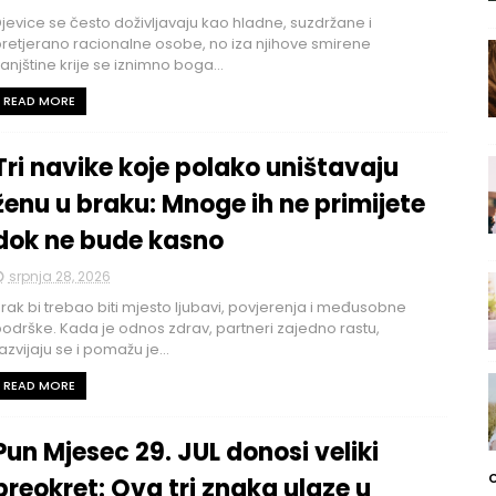
jevice se često doživljavaju kao hladne, suzdržane i
retjerano racionalne osobe, no iza njihove smirene
anjštine krije se iznimno boga...
READ MORE
Tri navike koje polako uništavaju
ženu u braku: Mnoge ih ne primijete
dok ne bude kasno
srpnja 28, 2026
rak bi trebao biti mjesto ljubavi, povjerenja i međusobne
odrške. Kada je odnos zdrav, partneri zajedno rastu,
azvijaju se i pomažu je...
READ MORE
Pun Mjesec 29. JUL donosi veliki
preokret: Ova tri znaka ulaze u