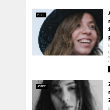
PRICE
L
u
i
ASTRO