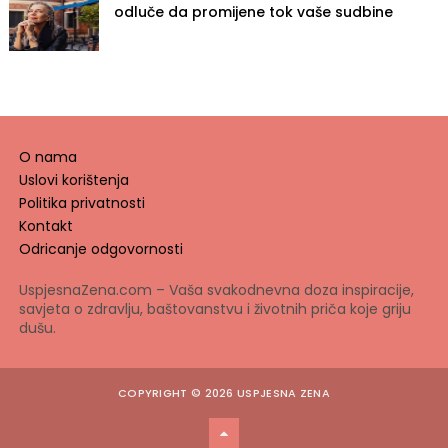
odluče da promijene tok vaše sudbine
O nama
Uslovi korištenja
Politika privatnosti
Kontakt
Odricanje odgovornosti
UspjesnaZena.com – Vaša svakodnevna doza inspiracije,
savjeta o zdravlju, baštovanstvu i životnih priča koje griju
dušu.
COPYRIGHT ©
2026
USPJESNA ZENA