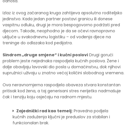
odnosa.
Izlaz iz ovog začaranog kruga zahtijeva apsolutno roditeljsko
jedinstvo. Kada jedan partner postavi granicu ili donese
vaspitnu odluku, drugi je mora bespogovorno podržati pred
djecom. Takođe, neophodno je da se očevi ravnopravno
uključe u svakodnevnu logistiku – od vođenja djece na
treninge do odlazaka kod pedijatra.
Sindrom „druge smjene“ i kućni poslovi
Drugi gorući
problem jeste nejednaka raspodjela kućnih poslova. Žene i
dalje obavljaju lavovski dio posla u domaćinstvu, dok njihovi
supružnici uživaju u znatno većoj količini slobodnog vremena.
Ova neravnomjerna raspodjela obaveza stvara konstantan
pritisak kod žena, a taj generisani stres nerijetko nadmašuje
čak i tenziju koju osjećaju na radnom mjestu.
Zajednički rad kao temelj:
Pravedna podjela
kućnih zaduženja ključni je preduslov za stabilan i
funkcionalan brak.