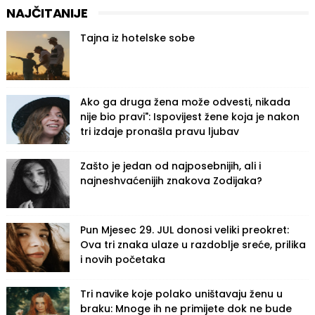
NAJČITANIJE
Tajna iz hotelske sobe
Ako ga druga žena može odvesti, nikada
nije bio pravi": Ispovijest žene koja je nakon
tri izdaje pronašla pravu ljubav
Zašto je jedan od najposebnijih, ali i
najneshvaćenijih znakova Zodijaka?
Pun Mjesec 29. JUL donosi veliki preokret:
Ova tri znaka ulaze u razdoblje sreće, prilika
i novih početaka
Tri navike koje polako uništavaju ženu u
braku: Mnoge ih ne primijete dok ne bude