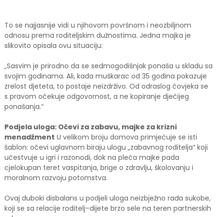
To se najjasnije vidi u njihovom površnom i neozbiljnom
odnosu prema roditeljskim dužnostima. Jedna majka je
slikovito opisala ovu situaciju:
„Sasvim je prirodno da se sedmogodišnjak ponaša u skladu sa
svojim godinama. Ali, kada muškarac od 35 godina pokazuje
zrelost djeteta, to postaje neizdrživo. Od odraslog čovjeka se
s pravom očekuje odgovornost, a ne kopiranje dječijeg
ponašanja.“
Podjela uloga: Očevi za zabavu, majke za krizni
menadžment
U velikom broju domova primjećuje se isti
šablon: očevi uglavnom biraju ulogu „zabavnog roditelja“ koji
učestvuje u igri i razonodi, dok na pleća majke pada
cjelokupan teret vaspitanja, brige o zdravlju, školovanju i
moralnom razvoju potomstva.
Ovaj duboki disbalans u podjeli uloga neizbježno rađa sukobe,
koji se sa relacije roditelj–dijete brzo sele na teren partnerskih