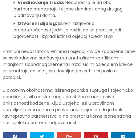
Vrednovanje truda:
Neophodno je da oba
partnera prepoznaju i cijene doprinos onog drugog
u održavanju doma.
Otvoreni dijalog:
Iskren razgovor o
preopterećenosti jedini je način da se preduprijedi
ogorčenost i izgradi istinski osjećaj zajedništva.
Hronični nedostatak vremena i osjećaj krivice Zaposlene žene
se svakodnevno suočavaju sa unutrašnjim konfliktom –
manjkom slobodnog vremena i razdirućim osjećajem krivice
jer smatraju da se nijesu dovoljno posvetile ni poslu ni
porodici.
U ovakvim okolnostima, iskrena podrška supruga i zajedničko
donošenje svih odluka mogu drastično smanjiti nivo
anksioznosti kod žene. Ključ uspjeha leži u pravilnom
upravljanju vremenom i prihvatanju činjenice da je brak
ravnopravno partnerstvo, a ne prostor u kome jedna strana
nosi cjelokupan teret odgovornosti.