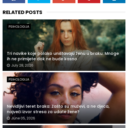
RELATED POSTS
PSIHOLOGIJA
Tri navike koje polako uništavaju ženu u braku: Mnoge
ih ne primijete dok ne bude kasno
July 28, 2026
PSIHOLOGIJA
Nevidljivi teret braka: Zašto su muževi, a ne djeca,
najveći izvor stresa za udate žene?
June 05, 2026