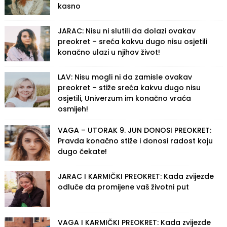
kasno
JARAC: Nisu ni slutili da dolazi ovakav
preokret – sreća kakvu dugo nisu osjetili
konačno ulazi u njihov život!
LAV: Nisu mogli ni da zamisle ovakav
preokret – stiže sreća kakvu dugo nisu
osjetili, Univerzum im konačno vraća
osmijeh!
VAGA – UTORAK 9. JUN DONOSI PREOKRET:
Pravda konačno stiže i donosi radost koju
dugo čekate!
JARAC I KARMIČKI PREOKRET: Kada zvijezde
odluče da promijene vaš životni put
VAGA I KARMIČKI PREOKRET: Kada zvijezde