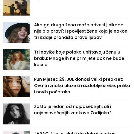
Ako ga druga žena može odvesti, nikada
nije bio pravi": Ispovijest žene koja je nakon
tri izdaje pronašla pravu ljubav
Tri navike koje polako uništavaju ženu u
braku: Mnoge ih ne primijete dok ne bude
kasno
Pun Mjesec 29. JUL donosi veliki preokret:
Ova tri znaka ulaze u razdoblje sreće, prilika
i novih početaka
Zašto je jedan od najposebnijih, ali i
najneshvaćenijih znakova Zodijaka?
JARAC: Nisu ni slutili da dolazi ovakav