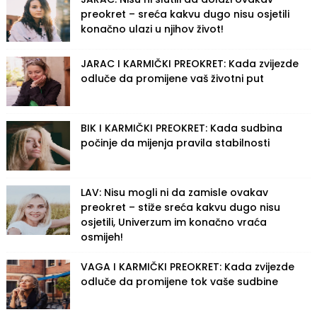
preokret – sreća kakvu dugo nisu osjetili
konačno ulazi u njihov život!
JARAC I KARMIČKI PREOKRET: Kada zvijezde
odluče da promijene vaš životni put
BIK I KARMIČKI PREOKRET: Kada sudbina
počinje da mijenja pravila stabilnosti
LAV: Nisu mogli ni da zamisle ovakav
preokret – stiže sreća kakvu dugo nisu
osjetili, Univerzum im konačno vraća
osmijeh!
VAGA I KARMIČKI PREOKRET: Kada zvijezde
odluče da promijene tok vaše sudbine