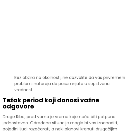
Bez obzira na okolnosti, ne dozvolite da vas privremeni
problemi nateraju da posumnjate u sopstvenu
vrednost.
Težak period koji donosi važne
odgovore
Drage Ribe, pred vama je vreme koje neće biti potpuno
jednostavno. Određene situacije mogle bi vas iznenaditi,
pojedini ljudi razočarati, a neki planovi krenuti drugačijim