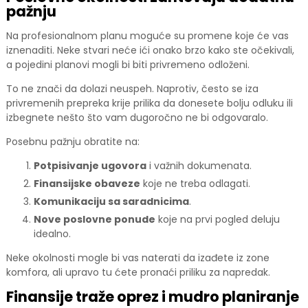
pažnju
Na profesionalnom planu moguće su promene koje će vas
iznenaditi. Neke stvari neće ići onako brzo kako ste očekivali,
a pojedini planovi mogli bi biti privremeno odloženi.
To ne znači da dolazi neuspeh. Naprotiv, često se iza
privremenih prepreka krije prilika da donesete bolju odluku ili
izbegnete nešto što vam dugoročno ne bi odgovaralo.
Posebnu pažnju obratite na:
Potpisivanje ugovora
i važnih dokumenata.
Finansijske obaveze
koje ne treba odlagati.
Komunikaciju sa saradnicima
.
Nove poslovne ponude
koje na prvi pogled deluju
idealno.
Neke okolnosti mogle bi vas naterati da izađete iz zone
komfora, ali upravo tu ćete pronaći priliku za napredak.
Finansije traže oprez i mudro planiranje