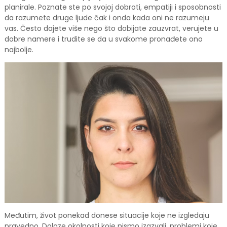
planirale. Poznate ste po svojoj dobroti, empatiji i sposobnosti
da razumete druge ljude čak i onda kada oni ne razumeju
vas. Često dajete više nego što dobijate zauzvrat, verujete u
dobre namere i trudite se da u svakome pronađete ono
najbolje.
Međutim, život ponekad donese situacije koje ne izgledaju
pravedno. Dolaze okolnosti koje nismo izazvali, problemi koje