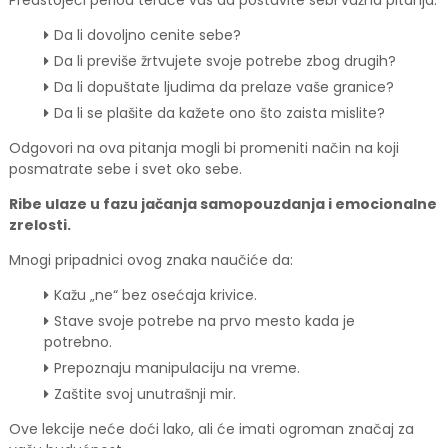
Da li dovoljno cenite sebe?
Da li previše žrtvujete svoje potrebe zbog drugih?
Da li dopuštate ljudima da prelaze vaše granice?
Da li se plašite da kažete ono što zaista mislite?
Odgovori na ova pitanja mogli bi promeniti način na koji
posmatrate sebe i svet oko sebe.
Ribe ulaze u fazu jačanja samopouzdanja i emocionalne
zrelosti.
Mnogi pripadnici ovog znaka naučiće da:
Kažu „ne“ bez osećaja krivice.
Stave svoje potrebe na prvo mesto kada je
potrebno.
Prepoznaju manipulaciju na vreme.
Zaštite svoj unutrašnji mir.
Ove lekcije neće doći lako, ali će imati ogroman značaj za