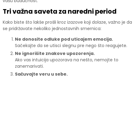
vašu budućnost.
Tri važna saveta za naredni period
Kako biste što lakše prošli kroz izazove koji dolaze, važno je da
se pridržavate nekoliko jednostavnih smernica:
Ne donosite odluke pod uticajem emocija.
Sačekajte da se utisci slegnu pre nego što reagujete.
Ne ignorišite znakove upozorenja.
Ako vas intuicija upozorava na nešto, nemojte to
zanemarivati.
Sačuvajte veru u sebe.