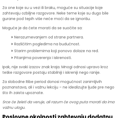
Za one koje su u vezi ili braku, moguće su situacije koje
zahtevaju ozbiljne razgovore. Neke teme koje su dugo bile
gurane pod tepih više neće moći da se ignorišu.
Moguće je da ćete morati da se suočite sa:
Nerazumevanjem od strane partnera.
Različitim pogledima na budućnost.
Starim problemima koji ponovo dolaze na red.
Pitanjima poverenja i iskrenosti.
Ipak, nije svaki izazov znak kraja. Mnogi odnosi upravo kroz
teške razgovore postaju stabilniji i iskreniji nego ranije.
Za slobodne Ribe period donosi mogućnost zanimljivih
poznanstava, ali i važnu lekciju – ne idealizujte ljude pre nego
što ih zaista upoznate.
Srce će želeti da veruje, ali razum će ovog puta morati da ima
važnu ulogu.
Poslovne okolnosti zahtevaju dodatnu