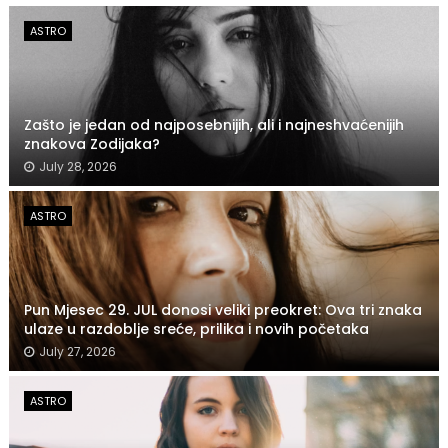
ASTRO
Zašto je jedan od najposebnijih, ali i najneshvaćenijih
znakova Zodijaka?
July 28, 2026
ASTRO
Pun Mjesec 29. JUL donosi veliki preokret: Ova tri znaka
ulaze u razdoblje sreće, prilika i novih početaka
July 27, 2026
ASTRO