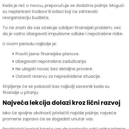
Kada je reč o novcu, preporučuje se dodatna pažnja. Mogući
su neplanirani troškovi ili izdaci koji će zahtevati
reorganizaciju budžeta.
To ne znači da vas očekuje ozbiljan finansijski problem, već
da je važno izbegavati impulsivne odluke i nepotrebne rizike.
U ovom periodu najbolje je:
Praviti jasne finansijske planove.
Izbegavati nepotrebna zaduživanja.
Ne ulagati novac bez detaljne provere.
Ostaviti rezervu za nepredviđene situacije.
Strpljenje će se pokazati kao najbolji saveznik kada su
finansije u pitanju.
Najveća lekcija dolazi kroz lični razvoj
Iako će spoljne okolnosti privlačiti najviše pažnje, najveće
promene zapravo će se događati unutar vas.
Predstojeći period teraće vas da postavite sebi važna pitanja: