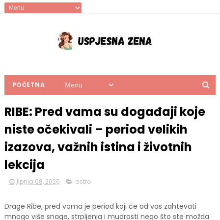
POČETNA
RIBE: Pred vama su događaji koje
niste očekivali – period velikih
izazova, važnih istina i životnih
lekcija
lipnja 08, 2026
astro
Drage Ribe, pred vama je period koji će od vas zahtevati
mnogo više snage, strpljenja i mudrosti nego što ste možda