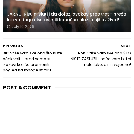
JARAC: Nisu ni slutili da dolazi ovakav preokret – sreća
kakvu dugo nisu osjetili konačno ulazi u njihov život!
July 10, 2026
PREVIOUS
NEXT
BIK: Stiže vam sve ono što niste
RAK: Stiže vam sve ono ŠTO
očekivali – pred vama su
NISTE ZASLUŽILI, neće vam biti ni
izazovi koji će promeniti
malo lako, a ni svejedno!
pogled na mnoge stvari!
POST A COMMENT