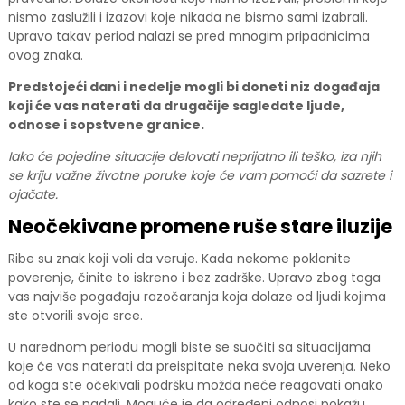
nismo zaslužili i izazovi koje nikada ne bismo sami izabrali.
Upravo takav period nalazi se pred mnogim pripadnicima
ovog znaka.
Predstojeći dani i nedelje mogli bi doneti niz događaja
koji će vas naterati da drugačije sagledate ljude,
odnose i sopstvene granice.
Iako će pojedine situacije delovati neprijatno ili teško, iza njih
se kriju važne životne poruke koje će vam pomoći da sazrete i
ojačate.
Neočekivane promene ruše stare iluzije
Ribe su znak koji voli da veruje. Kada nekome poklonite
poverenje, činite to iskreno i bez zadrške. Upravo zbog toga
vas najviše pogađaju razočaranja koja dolaze od ljudi kojima
ste otvorili svoje srce.
U narednom periodu mogli biste se suočiti sa situacijama
koje će vas naterati da preispitate neka svoja uverenja. Neko
od koga ste očekivali podršku možda neće reagovati onako
kako ste se nadali. Moguće je da određeni odnosi pokažu