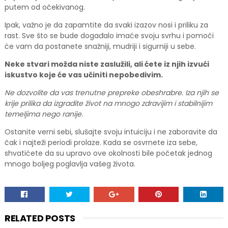
putem od očekivanog.
Ipak, važno je da zapamtite da svaki izazov nosi i priliku za
rast. Sve što se bude događalo imaće svoju svrhu i pomoći
će vam da postanete snažniji, mudriji i sigurniji u sebe.
Neke stvari možda niste zaslužili, ali ćete iz njih izvući
iskustvo koje će vas učiniti nepobedivim.
Ne dozvolite da vas trenutne prepreke obeshrabre. Iza njih se
krije prilika da izgradite život na mnogo zdravijim i stabilnijim
temeljima nego ranije.
Ostanite verni sebi, slušajte svoju intuiciju i ne zaboravite da
čak i najteži periodi prolaze. Kada se osvrnete iza sebe,
shvatićete da su upravo ove okolnosti bile početak jednog
mnogo boljeg poglavlja vašeg života.
RELATED POSTS