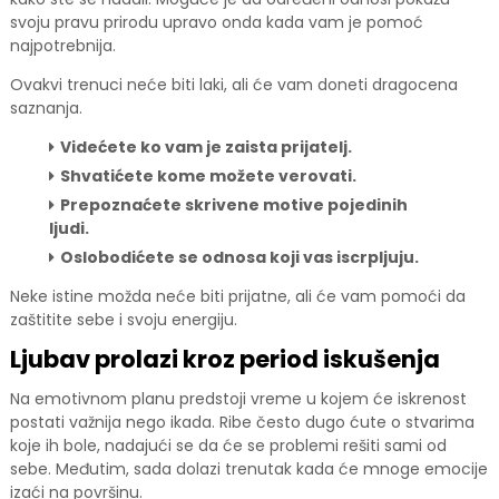
svoju pravu prirodu upravo onda kada vam je pomoć
najpotrebnija.
Ovakvi trenuci neće biti laki, ali će vam doneti dragocena
saznanja.
Videćete ko vam je zaista prijatelj.
Shvatićete kome možete verovati.
Prepoznaćete skrivene motive pojedinih
ljudi.
Oslobodićete se odnosa koji vas iscrpljuju.
Neke istine možda neće biti prijatne, ali će vam pomoći da
zaštitite sebe i svoju energiju.
Ljubav prolazi kroz period iskušenja
Na emotivnom planu predstoji vreme u kojem će iskrenost
postati važnija nego ikada. Ribe često dugo ćute o stvarima
koje ih bole, nadajući se da će se problemi rešiti sami od
sebe. Međutim, sada dolazi trenutak kada će mnoge emocije
izaći na površinu.